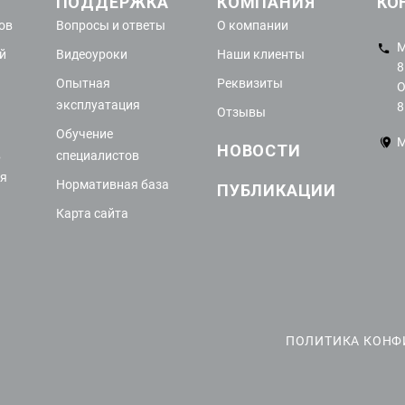
ПОДДЕРЖКА
КОМПАНИЯ
КО
ов
Вопросы и ответы
О компании
М
й
Видеоуроки
Наши клиенты
8
Опытная
Реквизиты
О
эксплуатация
8
Отзывы
Обучение
М
НОВОСТИ
в
специалистов
ия
Нормативная база
ПУБЛИКАЦИИ
Карта сайта
ПОЛИТИКА КОН